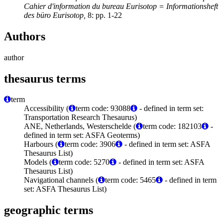
Cahier d'information du bureau Eurisotop = Informationsheft
des büro Eurisotop,
8: pp. 1-22
Authors
author
thesaurus terms
term
Accessibility (
term code: 93088
- defined in term set:
Transportation Research Thesaurus)
ANE, Netherlands, Westerschelde (
term code: 182103
-
defined in term set: ASFA Geoterms)
Harbours (
term code: 3906
- defined in term set: ASFA
Thesaurus List)
Models (
term code: 5270
- defined in term set: ASFA
Thesaurus List)
Navigational channels (
term code: 5465
- defined in term
set: ASFA Thesaurus List)
geographic terms