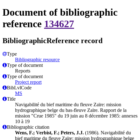
Document of bibliographic
reference
134627
BibliographicReference record
Type
Bibliographic resource
Type of document
Reports
Type of document
Project report
BibLvlCode
MS
Title
Navigabilité du bief maritime du fleuve Zaïre: mission
hydrographique belge du bas-fleuve Zaïre. Rapport de la
mission "Crue 1985" du 19 juin au 8 décembre 1985: annexes
10 à 19
Bibliographic citation
Wens, F.; Verbist, F.; Peters, J.J.
(1986). Navigabilité du
bief maritime du fleuve Zaïre: mission hydrographique belge