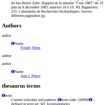
du bas-fleuve Zaïre. Rapport de la mission "Crue 1985" du 19
juin au 8 décembre 1985: annexes 10 à 19.
WL Rapporten
,
255. Laboratoire de Recherches Hydrauliques: Anvers.
different pagination pp.
Authors
author
Name
Freddy Wens
author
author
Name
Jean J. Peters
thesaurus terms
term
Current velocities and patterns (
term code: 169960
-
defined in term set: WL Kennisdomein)