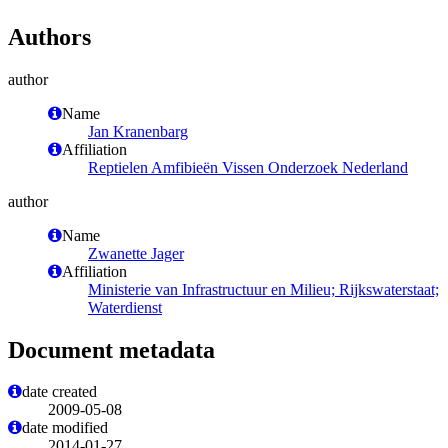
Authors
author
Name
Jan Kranenbarg
Affiliation
Reptielen Amfibieën Vissen Onderzoek Nederland
author
Name
Zwanette Jager
Affiliation
Ministerie van Infrastructuur en Milieu; Rijkswaterstaat;
Waterdienst
Document metadata
date created
2009-05-08
date modified
2014-01-27