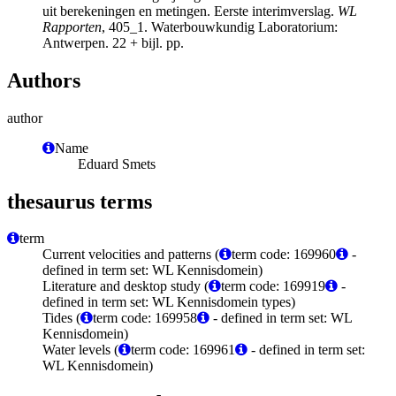
uit berekeningen en metingen. Eerste interimverslag.
WL
Rapporten
, 405_1. Waterbouwkundig Laboratorium:
Antwerpen. 22 + bijl. pp.
Authors
author
Name
Eduard Smets
thesaurus terms
term
Current velocities and patterns (
term code: 169960
-
defined in term set: WL Kennisdomein)
Literature and desktop study (
term code: 169919
-
defined in term set: WL Kennisdomein types)
Tides (
term code: 169958
- defined in term set: WL
Kennisdomein)
Water levels (
term code: 169961
- defined in term set:
WL Kennisdomein)