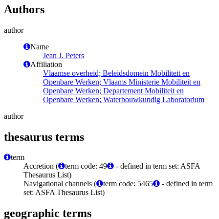
Authors
author
Name
Jean J. Peters
Affiliation
Vlaamse overheid; Beleidsdomein Mobiliteit en
Openbare Werken; Vlaams Ministerie Mobiliteit en
Openbare Werken; Departement Mobiliteit en
Openbare Werken; Waterbouwkundig Laboratorium
author
thesaurus terms
term
Accretion (
term code: 49
- defined in term set: ASFA
Thesaurus List)
Navigational channels (
term code: 5465
- defined in term
set: ASFA Thesaurus List)
geographic terms