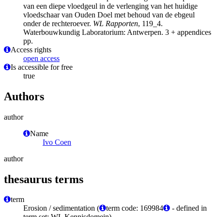
van een diepe vloedgeul in de verlenging van het huidige
vloedschaar van Ouden Doel met behoud van de ebgeul
onder de rechteroever.
WL Rapporten
, 119_4.
Waterbouwkundig Laboratorium: Antwerpen. 3 + appendices
pp.
Access rights
open access
Is accessible for free
true
Authors
author
Name
Ivo Coen
author
thesaurus terms
term
Erosion / sedimentation (
term code: 169984
- defined in
term set: WL Kennisdomein)