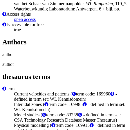
van het Schaar van Zimmermanpolder.
WL Rapporten
, 119_5.
Waterbouwkundig Laboratorium: Antwerpen. 6 + bijl. pp.
Access rights
open access
Is accessible for free
true
Authors
author
author
thesaurus terms
term
Current velocities and patterns (
term code: 169960
-
defined in term set: WL Kennisdomein)
Intertidal zones (
term code: 169985
- defined in term set:
WL Kennisdomein)
Model studies (
term code: 83238
- defined in term set:
CSA Technology Research Database Master Thesaurus)
Physical modelling (
term code: 169915
- defined in term