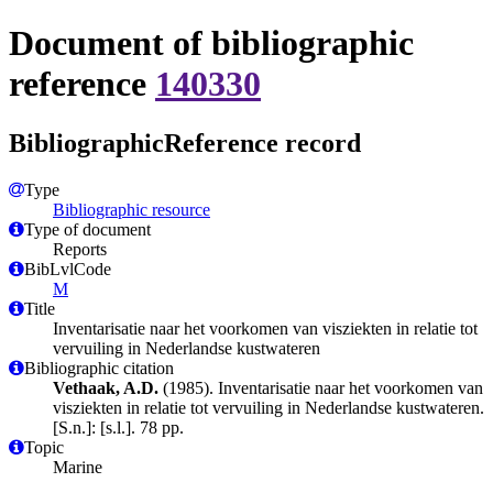
Document of bibliographic
reference
140330
BibliographicReference record
Type
Bibliographic resource
Type of document
Reports
BibLvlCode
M
Title
Inventarisatie naar het voorkomen van visziekten in relatie tot
vervuiling in Nederlandse kustwateren
Bibliographic citation
Vethaak, A.D.
(1985). Inventarisatie naar het voorkomen van
visziekten in relatie tot vervuiling in Nederlandse kustwateren.
[S.n.]: [s.l.]. 78 pp.
Topic
Marine