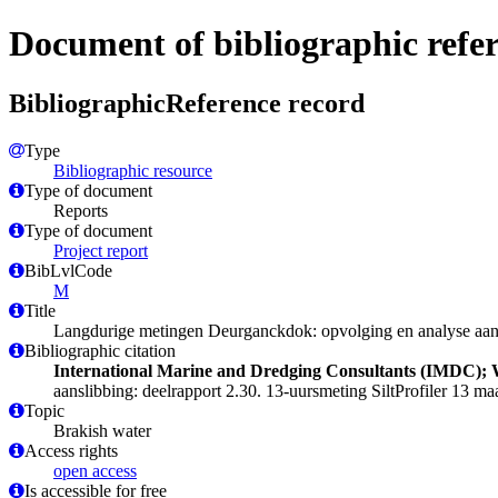
Document of bibliographic refe
BibliographicReference record
Type
Bibliographic resource
Type of document
Reports
Type of document
Project report
BibLvlCode
M
Title
Langdurige metingen Deurganckdok: opvolging en analyse aansl
Bibliographic citation
International Marine and Dredging Consultants (IMDC); WL
aanslibbing: deelrapport 2.30. 13-uursmeting SiltProfiler 13 
Topic
Brakish water
Access rights
open access
Is accessible for free