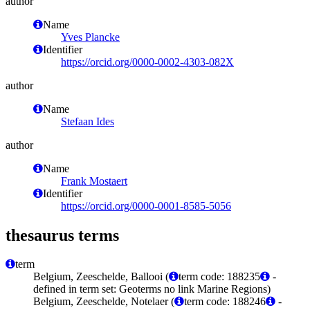
author
Name
Yves Plancke
Identifier
https://orcid.org/0000-0002-4303-082X
author
Name
Stefaan Ides
author
Name
Frank Mostaert
Identifier
https://orcid.org/0000-0001-8585-5056
thesaurus terms
term
Belgium, Zeeschelde, Ballooi (
term code: 188235
-
defined in term set: Geoterms no link Marine Regions)
Belgium, Zeeschelde, Notelaer (
term code: 188246
-