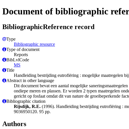
Document of bibliographic refe
BibliographicReference record
Type
Bibliographic resource
Type of document
Reports
BibLvlCode
MS
Title
Handleiding bestrijding eutrofiëring : mogelijke maatregelen bij
Abstract in other language
Dit document bevat een aantal mogelijke saneringsmaatregelen b
ondiepe meren en plassen. Er worden 2 typen maatregelen onde
gericht op fosfaat omdat dit van nature de groeibeperkende fact
Bibliographic citation
Rijsdijk, R.E.
(1996). Handleiding bestrijding eutrofiëring : m
9036950120. 95 pp.
Authors