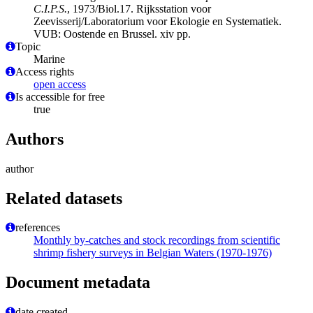
C.I.P.S.
, 1973/Biol.17. Rijksstation voor
Zeevisserij/Laboratorium voor Ekologie en Systematiek.
VUB: Oostende en Brussel. xiv pp.
Topic
Marine
Access rights
open access
Is accessible for free
true
Authors
author
Related datasets
references
Monthly by-catches and stock recordings from scientific
shrimp fishery surveys in Belgian Waters (1970-1976)
Document metadata
date created