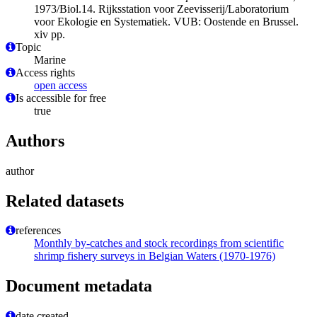
1973/Biol.14. Rijksstation voor Zeevisserij/Laboratorium
voor Ekologie en Systematiek. VUB: Oostende en Brussel.
xiv pp.
Topic
Marine
Access rights
open access
Is accessible for free
true
Authors
author
Related datasets
references
Monthly by-catches and stock recordings from scientific
shrimp fishery surveys in Belgian Waters (1970-1976)
Document metadata
date created