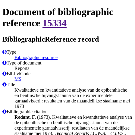
Document of bibliographic
reference
15334
BibliographicReference record
Type
Bibliographic resource
Type of document
Reports
BibLvlCode
MS
Title
Kwalitatieve en kwantitatieve analyse van de epibenthische
en benthische bijvangst-fauna van de experimentele
garnaalvisserij: resultaten van de maandelijkse staalname mei
1973
Bibliographic citation
Redant, F.
(1973). Kwalitatieve en kwantitatieve analyse van
de epibenthische en benthische bijvangst-fauna van de
experimentele garnaalvisserij: resultaten van de maandelijkse
staalname mei 1973.
Technical Reports I.C.W.B. - C.I.P.S.
,