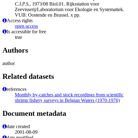
C.I.P.S.
, 1973/08 Biol.01. Rijksstation voor
Zeevisserij/Laboratorium voor Ekologie en Systematiek.
VUB: Oostende en Brussel. x pp.
Access rights
open access
Is accessible for free
true
Authors
author
Related datasets
references
Monthly by-catches and stock recordings from scientific
shrimp fishery surveys in Belgian Waters (1970-1976)
Document metadata
date created
2001-08-09
date modified