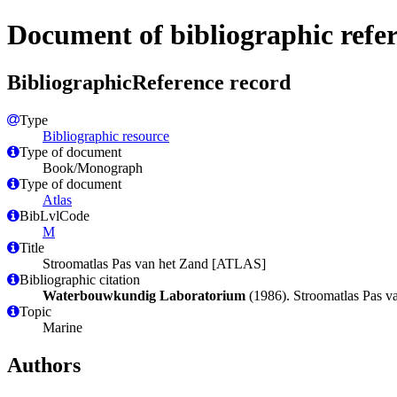
Document of bibliographic refe
BibliographicReference record
Type
Bibliographic resource
Type of document
Book/Monograph
Type of document
Atlas
BibLvlCode
M
Title
Stroomatlas Pas van het Zand [ATLAS]
Bibliographic citation
Waterbouwkundig Laboratorium
(1986). Stroomatlas Pas va
Topic
Marine
Authors