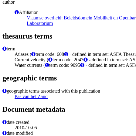
author
Affiliation
Vlaamse overheid; Beleidsdomein Mobiliteit en Openba
Laboratorium
thesaurus terms
term
Atlases (
term code: 608
- defined in term set: ASFA Thesau
Current velocity (
term code: 2043
- defined in term set: A
Water currents (
term code: 9095
- defined in term set: ASF
geographic terms
geographic terms associated with this publication
Pas van het Zand
Document metadata
date created
2010-10-05
date modified