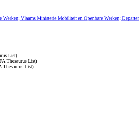
re Werken; Vlaams Ministerie Mobiliteit en Openbare Werken; Depart
rus List)
SFA Thesaurus List)
A Thesaurus List)