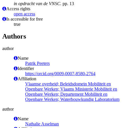
in opdracht van de VNSC.
pp. 13
Access rights
open access
Is accessible for free
true
Authors
author
Name
Patrik Peeters
Identifier
https://orcid.org/0009-0007-8580-2764
Affiliation
Vlaamse overheid; Beleidsdomein Mobiliteit en
Openbare Werken; Vlaams Ministerie Mobiliteit en
Openbare Werken; Departement Mobiliteit en
Openbare Werken; Waterbouwkundig Laboratorium
author
Name
Nathalie Asselman