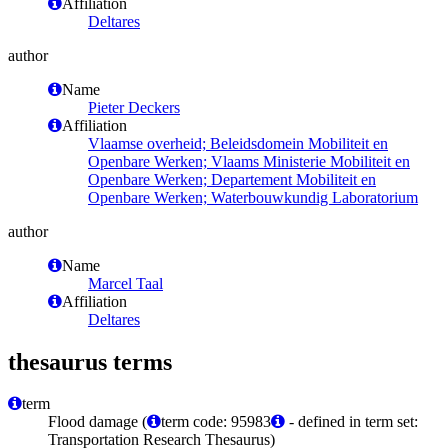
Affiliation
Deltares
author
Name
Pieter Deckers
Affiliation
Vlaamse overheid; Beleidsdomein Mobiliteit en
Openbare Werken; Vlaams Ministerie Mobiliteit en
Openbare Werken; Departement Mobiliteit en
Openbare Werken; Waterbouwkundig Laboratorium
author
Name
Marcel Taal
Affiliation
Deltares
thesaurus terms
term
Flood damage (
term code: 95983
- defined in term set:
Transportation Research Thesaurus)