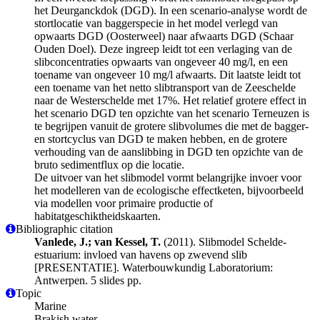
het Deurganckdok (DGD). In een scenario-analyse wordt de
stortlocatie van baggerspecie in het model verlegd van
opwaarts DGD (Oosterweel) naar afwaarts DGD (Schaar
Ouden Doel). Deze ingreep leidt tot een verlaging van de
slibconcentraties opwaarts van ongeveer 40 mg/l, en een
toename van ongeveer 10 mg/l afwaarts. Dit laatste leidt tot
een toename van het netto slibtransport van de Zeeschelde
naar de Westerschelde met 17%. Het relatief grotere effect in
het scenario DGD ten opzichte van het scenario Terneuzen is
te begrijpen vanuit de grotere slibvolumes die met de bagger-
en stortcyclus van DGD te maken hebben, en de grotere
verhouding van de aanslibbing in DGD ten opzichte van de
bruto sedimentflux op die locatie.
De uitvoer van het slibmodel vormt belangrijke invoer voor
het modelleren van de ecologische effectketen, bijvoorbeeld
via modellen voor primaire productie of
habitatgeschiktheidskaarten.
Bibliographic citation
Vanlede, J.; van Kessel, T.
(2011). Slibmodel Schelde-
estuarium: invloed van havens op zwevend slib
[PRESENTATIE]. Waterbouwkundig Laboratorium:
Antwerpen. 5 slides pp.
Topic
Marine
Brakish water