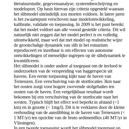
literatuurstudie, gegevensanalyse, systeembeschrijving en
modelopzet. Op basis hiervan zijn criteria opgesteld waaraan
het slibmodel uiteindelijk zou moeten voldoen. In latere jaren
is het zwaartepunt verschoven naar modelontwikkeling,
kalibratie, validatie en toepassing. In 2009 is het punt bereikt
dat het model voldoet aan alle vooraf gestelde criteria. Dit wil
natuurlijk niet zeggen dat het model perfect is en volledig
uitontwikkeld, maar wel dat met model op realistische wijze
de grootschalige dynamiek van slib in het estuarium
reproduceert en inzetbaar is om effecten van autonome
ontwikkelingen of menselijke ingrepen op de slibdynamiek te
kwantificeren.
Het slibmodel is onder andere al toegepast om de invloed te
onderzoeken van de verspreiding van baggerspecie uit
havens. Een eerste toepassing kijkt naar de haven van
Terneuzen. Een verschuiving van de stortlocaties 3km naar
het oosten zorgt voor hogere zwevende stofgehaltes ten
oosten van de haven. Een vergelijkbaar resultaat wordt
bekomen bij een verschuiving van de stortlocatie naar het
westen. Typisch blijft het effect wel beperkt in afstand (<1
km) en in grootte (< 1mg/l). Dit is te verklaren door de kleine
verhouding van de aanslibbing in de haven van Terneuzen (<
1 MT/yr) ten opzichte van de bruto sedimentflux (40 MT/yr in
Vlissingen).
In een tweede toepassing wordt het slibmodel toegepast op