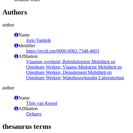
Authors
author
Name
Joris Vanlede
Identifier
https://orcid.org/0000-0002-7348-4603
Affiliation
Vlaamse overheid; Beleidsdomein Mobiliteit en
Openbare Werken; Vlaams Ministerie Mobiliteit en
Openbare Werken; Departement Mobiliteit en
Openbare Werken; Waterbouwkundig Laboratorium
author
Name
Thijs van Kessel
Affiliation
Deltares
thesaurus terms