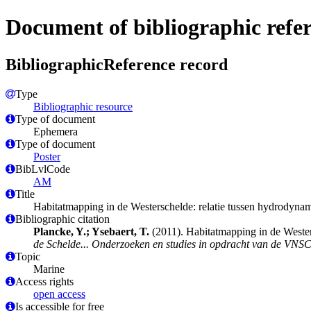
Document of bibliographic refe
BibliographicReference record
Type
Bibliographic resource
Type of document
Ephemera
Type of document
Poster
BibLvlCode
AM
Title
Habitatmapping in de Westerschelde: relatie tussen hydrody
Bibliographic citation
Plancke, Y.; Ysebaert, T.
(2011). Habitatmapping in de Weste
de Schelde... Onderzoeken en studies in opdracht van de VNSC
Topic
Marine
Access rights
open access
Is accessible for free