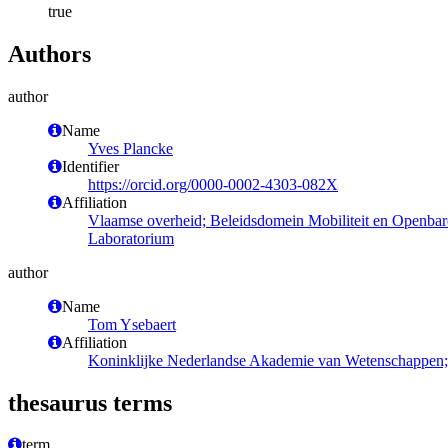
true
Authors
author
Name
Yves Plancke
Identifier
https://orcid.org/0000-0002-4303-082X
Affiliation
Vlaamse overheid; Beleidsdomein Mobiliteit en Openba
Laboratorium
author
Name
Tom Ysebaert
Affiliation
Koninklijke Nederlandse Akademie van Wetenschappen; 
thesaurus terms
term