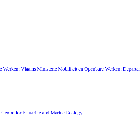
re Werken; Vlaams Ministerie Mobiliteit en Openbare Werken; Depart
Centre for Estuarine and Marine Ecology