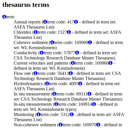
thesaurus terms
term
Annual reports (
term code: 417
- defined in term set:
ASFA Thesaurus List)
Chlorides (
term code: 1527
- defined in term set: ASFA
Thesaurus List)
Cohesive sediment (
term code: 169969
- defined in term
set: WL Kennisdomein)
Conductivity (
term code: 57877
- defined in term set:
CSA Technology Research Database Master Thesaurus)
Current velocities and patterns (
term code: 169960
-
defined in term set: WL Kennisdomein)
Flow rate (
term code: 56413
- defined in term set: CSA
Technology Research Database Master Thesaurus)
Hydrodynamics (
term code: 4095
- defined in term set:
ASFA Thesaurus List)
In situ measurement (
term code: 69311
- defined in term
set: CSA Technology Research Database Master Thesaurus)
In-situ measurements (
term code: 169914
- defined in
term set: WL Kennisdomein types)
Monitoring (
term code: 5312
- defined in term set: ASFA
Thesaurus List)
Non-cohesive sediment (
term code: 169970
- defined in