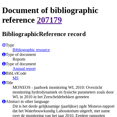
Document of bibliographic
reference
207179
BibliographicReference record
Type
Bibliographic resource
Type of document
Reports
Type of document
Annual report
BibLvlCode
MS
Title
MONEOS - jaarboek monitoring WL 2010: Overzicht
monitoring hydrodynamiek en fysische parameters zoals door
WL in 2010 in het Zeescheldebekken gemeten
Abstract in other language
Dit is het derde gelijknamige (jaarlijkse) zgde Moneos-rapport
dat het Waterbouwkundig Laboratorium uitgeeft, met name
over de monitoring van het jaar 2010. Eerdere rapporten