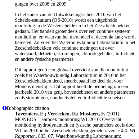
gingen over 2008 en 2009.
In het kader van de Ontwikkelingsschets 2010 van het
Schelde-estuarium (OS-2010) wordt een uitgebreide
montoring in de Westerschelde en in het Zeescheldebekken
gedaan. Het handelt grotendeels over een continue systeem-
monitoring, en waarvan het merendeel al decennia lang wordt
bemeten. Zo voert het Waterbouwkundig Laboratorium in het
Zeescheldebekken vele continue metingen uit over
waterstand, debieten, stromingen, chloridegehaltes, turbiditeit
en andere fysische parameters.
Dit rapport geeft een globaal overzicht van die monitoring
zoals het Waterbouwkundig Laboratorium in 2010 in het
Zeescheldebekken deed, meerbepaald het deel dat voor
Moneos dienstig is. Dit rapport heeft de bedoeling om een
jaarbeeld 2010 van getij, bovendebieten en andere parameters
zoals stromingen, conductiviteit en turbiditeit te schetsen.
Bibliographic citation
Taverniers, E.; Vereecken, H.; Mostaert, F.
(2011).
MONEOS - jaarboek monitoring WL 2010: Overzicht
monitoring hydrodynamiek en fysische parameters zoals door
WL in 2010 in het Zeescheldebekken gemeten. versie 4.0.
WL
Rapporten
, 833_07. Waterbouwkundig Laboratorium: