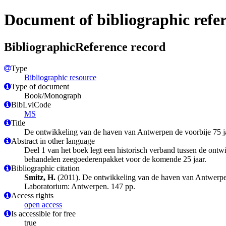
Document of bibliographic refe
BibliographicReference record
Type
Bibliographic resource
Type of document
Book/Monograph
BibLvlCode
MS
Title
De ontwikkeling van de haven van Antwerpen de voorbije 75 jaar
Abstract in other language
Deel 1 van het boek legt een historisch verband tussen de ontw
behandelen zeegoederenpakket voor de komende 25 jaar.
Bibliographic citation
Smitz, H.
(2011). De ontwikkeling van de haven van Antwerpen d
Laboratorium: Antwerpen. 147 pp.
Access rights
open access
Is accessible for free
true