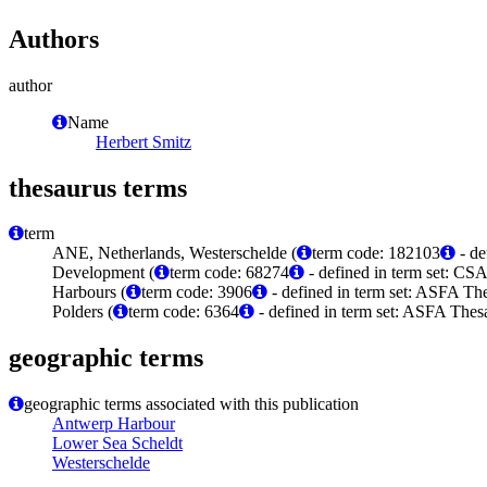
Authors
author
Name
Herbert Smitz
thesaurus terms
term
ANE, Netherlands, Westerschelde (
term code: 182103
- de
Development (
term code: 68274
- defined in term set: C
Harbours (
term code: 3906
- defined in term set: ASFA The
Polders (
term code: 6364
- defined in term set: ASFA Thesa
geographic terms
geographic terms associated with this publication
Antwerp Harbour
Lower Sea Scheldt
Westerschelde