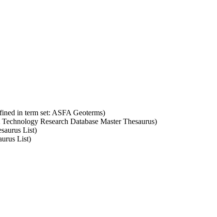
fined in term set: ASFA Geoterms)
SA Technology Research Database Master Thesaurus)
saurus List)
urus List)