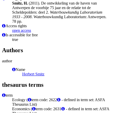
Smitz, H.
(2011). De ontwikkeling van de haven van
Antwerpen de voorbije 75 jaar en de relatie tot de
Scheldepolders: deel 2.
Waterbouwkundig Laboratorium
1933 - 2008
. Waterbouwkundig Laboratorium: Antwerpen.
78 pp.
Access rights
open access
Is accessible for free
true
Authors
author
Name
Herbert Smitz
thesaurus terms
term
Ecology (
term code: 2622
- defined in term set: ASFA
Thesaurus List)
Economics (
term code: 2631
- defined in term set: ASFA