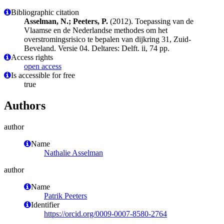
Bibliographic citation
Asselman, N.; Peeters, P.
(2012). Toepassing van de
Vlaamse en de Nederlandse methodes om het
overstromingsrisico te bepalen van dijkring 31, Zuid-
Beveland. Versie 04. Deltares: Delft. ii, 74 pp.
Access rights
open access
Is accessible for free
true
Authors
author
Name
Nathalie Asselman
author
Name
Patrik Peeters
Identifier
https://orcid.org/0009-0007-8580-2764