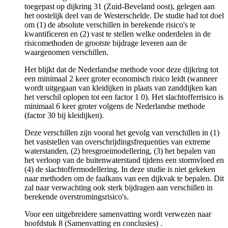
toegepast op dijkring 31 (Zuid-Beveland oost), gelegen aan
het oostelijk deel van de Westerschelde. De studie had tot doel
om (1) de absolute verschillen in berekende risico's te
kwantificeren en (2) vast te stellen welke onderdelen in de
risicomethoden de grootste bijdrage leveren aan de
waargenomen verschillen.
Het blijkt dat de Nederlandse methode voor deze dijkring tot
een minimaal 2 keer groter economisch risico leidt (wanneer
wordt uitgegaan van kleidijken in plaats van zanddijken kan
het verschil oplopen tot een factor 1 0). Het slachtofferrisico is
minimaal 6 keer groter volgens de Nederlandse methode
(factor 30 bij kleidijken).
Deze verschillen zijn vooral het gevolg van verschillen in (1)
het vaststellen van overschrijdingsfrequenties van extreme
waterstanden, (2) bresgroeimodellering, (3) het bepalen van
het verloop van de buitenwaterstand tijdens een stormvloed en
(4) de slachtoffermodellering. In deze studie is niet gekeken
naar methoden om de faalkans van een dijkvak te bepalen. Dit
zal naar verwachting ook sterk bijdragen aan verschillen in
berekende overstromingsrisico's.
Voor een uitgebreidere samenvatting wordt verwezen naar
hoofdstuk 8 (Samenvatting en conclusies) .