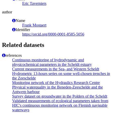
Eric Taverniers
author
Name
Frank Mostaert
Identifier
https://orcid.org/0000-0001-8585-5056
Related datasets
references
Continuous monitoring of hydrodynamic and
physicochemical parameters in the Scheldt estuary
Current measurements in the Sea- and Western Scheldt
Hydrometric 13-hours series on some well-chosen trenches in
the Zeeschelde
Monitoring network of the Hydraulics Research Centre
Physical waterquality in the Beneden-Zeeschelde and the
Antwerp harbour
Survey dataset on groundwater in the Polders of the Scheldt
Validated measurements of ecological parameters taken from
HIC's continuous monitoring network on Flemish navigable
waterways