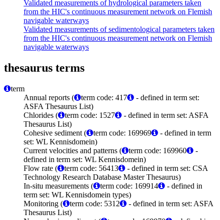
Validated measurements of hydrological parameters taken
from the HIC's continuous measurement network on Flemish
navigable waterways
Validated measurements of sedimentological parameters taken
from the HIC's continuous measurement network on Flemish
navigable waterways
thesaurus terms
term
Annual reports (
term code: 417
- defined in term set:
ASFA Thesaurus List)
Chlorides (
term code: 1527
- defined in term set: ASFA
Thesaurus List)
Cohesive sediment (
term code: 169969
- defined in term
set: WL Kennisdomein)
Current velocities and patterns (
term code: 169960
-
defined in term set: WL Kennisdomein)
Flow rate (
term code: 56413
- defined in term set: CSA
Technology Research Database Master Thesaurus)
In-situ measurements (
term code: 169914
- defined in
term set: WL Kennisdomein types)
Monitoring (
term code: 5312
- defined in term set: ASFA
Thesaurus List)