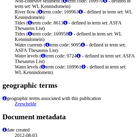
Non-cohesive sediment (
term code: 169970
- defined in
term set: WL Kennisdomein)
River flow (
term code: 169963
- defined in term set: WL
Kennisdomein)
Tides (
term code: 8613
- defined in term set: ASFA
Thesaurus List)
Tides (
term code: 169958
- defined in term set: WL
Kennisdomein)
Water currents (
term code: 9095
- defined in term set:
ASFA Thesaurus List)
Water levels (
term code: 9724
- defined in term set: ASFA
Thesaurus List)
Water levels (
term code: 169961
- defined in term set:
WL Kennisdomein)
geographic terms
geographic terms associated with this publication
Zeeschelde
Document metadata
date created
2012-08-03