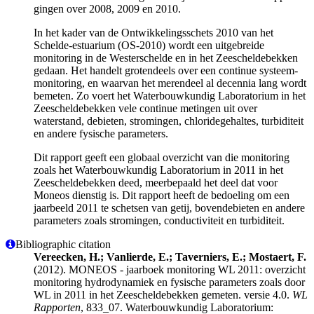
gingen over 2008, 2009 en 2010.
In het kader van de Ontwikkelingsschets 2010 van het
Schelde-estuarium (OS-2010) wordt een uitgebreide
monitoring in de Westerschelde en in het Zeescheldebekken
gedaan. Het handelt grotendeels over een continue systeem-
monitoring, en waarvan het merendeel al decennia lang wordt
bemeten. Zo voert het Waterbouwkundig Laboratorium in het
Zeescheldebekken vele continue metingen uit over
waterstand, debieten, stromingen, chloridegehaltes, turbiditeit
en andere fysische parameters.
Dit rapport geeft een globaal overzicht van die monitoring
zoals het Waterbouwkundig Laboratorium in 2011 in het
Zeescheldebekken deed, meerbepaald het deel dat voor
Moneos dienstig is. Dit rapport heeft de bedoeling om een
jaarbeeld 2011 te schetsen van getij, bovendebieten en andere
parameters zoals stromingen, conductiviteit en turbiditeit.
Bibliographic citation
Vereecken, H.; Vanlierde, E.; Taverniers, E.; Mostaert, F.
(2012). MONEOS - jaarboek monitoring WL 2011: overzicht
monitoring hydrodynamiek en fysische parameters zoals door
WL in 2011 in het Zeescheldebekken gemeten. versie 4.0.
WL
Rapporten
, 833_07. Waterbouwkundig Laboratorium: