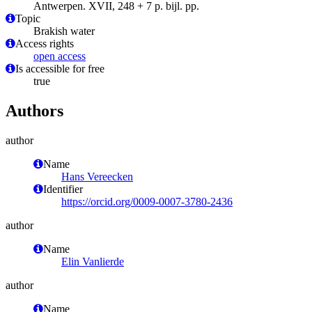
Antwerpen. XVII, 248 + 7 p. bijl. pp.
Topic
Brakish water
Access rights
open access
Is accessible for free
true
Authors
author
Name
Hans Vereecken
Identifier
https://orcid.org/0009-0007-3780-2436
author
Name
Elin Vanlierde
author
Name