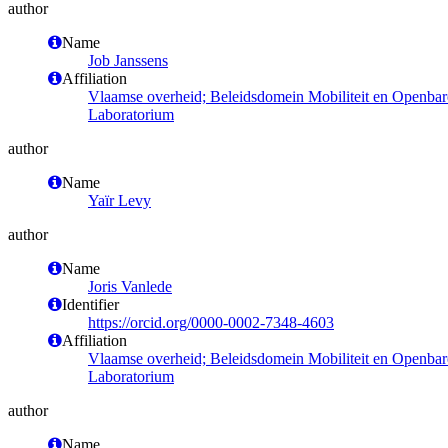
author
Name
Job Janssens
Affiliation
Vlaamse overheid; Beleidsdomein Mobiliteit en Openba
Laboratorium
author
Name
Yaïr Levy
author
Name
Joris Vanlede
Identifier
https://orcid.org/0000-0002-7348-4603
Affiliation
Vlaamse overheid; Beleidsdomein Mobiliteit en Openba
Laboratorium
author
Name