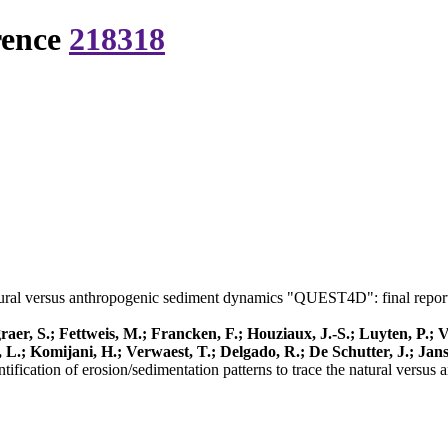
rence
218318
natural versus anthropogenic sediment dynamics "QUEST4D": final repor
raer, S.; Fettweis, M.; Francken, F.; Houziaux, J.-S.; Luyten, P.
 L.; Komijani, H.; Verwaest, T.; Delgado, R.; De Schutter, J.; Jans
tification of erosion/sedimentation patterns to trace the natural vers