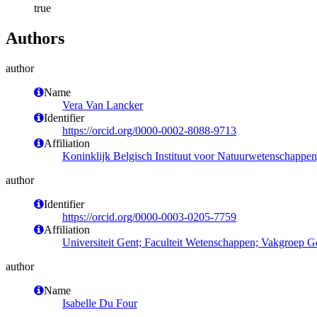
true
Authors
author
Name
Vera Van Lancker
Identifier
https://orcid.org/0000-0002-8088-9713
Affiliation
Koninklijk Belgisch Instituut voor Natuurwetenschappe
author
Identifier
https://orcid.org/0000-0003-0205-7759
Affiliation
Universiteit Gent; Faculteit Wetenschappen; Vakgroep 
author
Name
Isabelle Du Four