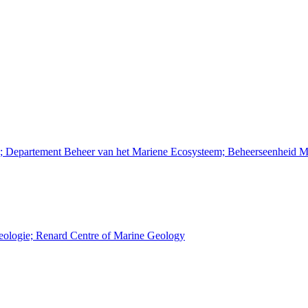
n; Departement Beheer van het Mariene Ecosysteem; Beheerseenheid M
Geologie; Renard Centre of Marine Geology