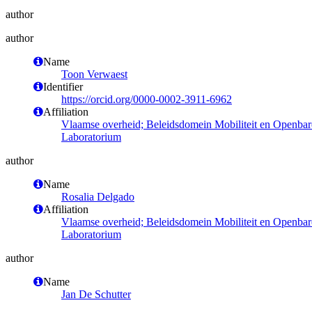
author
author
Name
Toon Verwaest
Identifier
https://orcid.org/0000-0002-3911-6962
Affiliation
Vlaamse overheid; Beleidsdomein Mobiliteit en Openba
Laboratorium
author
Name
Rosalia Delgado
Affiliation
Vlaamse overheid; Beleidsdomein Mobiliteit en Openba
Laboratorium
author
Name
Jan De Schutter