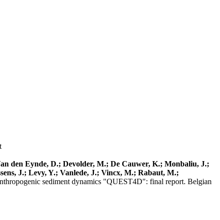
t
; Van den Eynde, D.; Devolder, M.; De Cauwer, K.; Monbaliu, J.;
sens, J.; Levy, Y.; Vanlede, J.; Vincx, M.; Rabaut, M.;
us anthropogenic sediment dynamics "QUEST4D": final report. Belgian