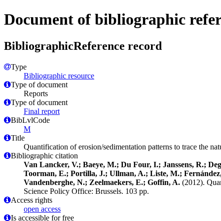
Document of bibliographic refe
BibliographicReference record
Type
Bibliographic resource
Type of document
Reports
Type of document
Final report
BibLvlCode
M
Title
Quantification of erosion/sedimentation patterns to trace the 
Bibliographic citation
Van Lancker, V.; Baeye, M.; Du Four, I.; Janssens, R.; Deg
Toorman, E.; Portilla, J.; Ullman, A.; Liste, M.; Fernández,
Vandenberghe, N.; Zeelmaekers, E.; Goffin, A.
(2012). Quan
Science Policy Office: Brussels. 103 pp.
Access rights
open access
Is accessible for free