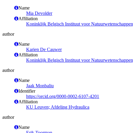
Name
Mia Devolder
Affiliation
Koninklijk Belgisch Instituut voor Natuurwetenschappe
author
Name
Karien De Cauwer
Affiliation
Koninklijk Belgisch Instituut voor Natuurwetenschappe
author
Name
Jaak Monbaliu
Identifier
https://orcid.org/0000-0002-6107-4201
Affiliation
KU Leuven; Afdeling Hydraulica
author
Name
Erik Toorman