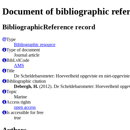
Document of bibliographic refe
BibliographicReference record
Type
Bibliographic resource
Type of document
Journal article
BibLvlCode
AMS
Title
De Scheldebarometer: Hoeveelheid opgeviste en niet-opgeviste
Bibliographic citation
Debergh, H.
(2012). De Scheldebarometer: Hoeveelheid opgevi
Topic
Marine
Access rights
open access
Is accessible for free
true
Authors