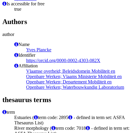
Is accessible for free
true
Authors
author
Name
Yves Plancke
Identifier
https://orcid.org/0000-0002-4303-082X
Affiliation
Vlaamse overheid; Beleidsdomein Mobiliteit en
Openbare Werken; Vlaams Ministerie Mobiliteit en
Openbare Werken; Departement Mobiliteit en
Openbare Werken; Waterbouwkundig Laboratorium
thesaurus terms
term
Estuaries (
term code: 2895
- defined in term set: ASFA
Thesaurus List)
River morphology (
term code: 7018
- defined in term set: