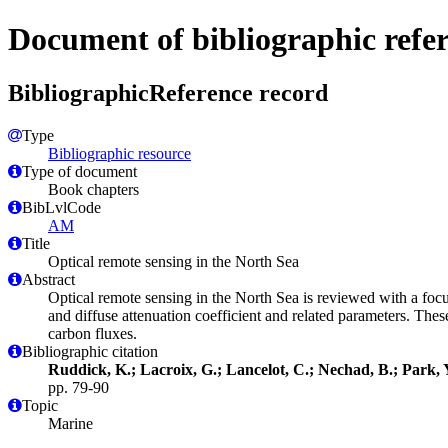
Document of bibliographic refe
BibliographicReference record
Type
Bibliographic resource
Type of document
Book chapters
BibLvlCode
AM
Title
Optical remote sensing in the North Sea
Abstract
Optical remote sensing in the North Sea is reviewed with a foc
and diffuse attenuation coefficient and related parameters. The
carbon fluxes.
Bibliographic citation
Ruddick, K.; Lacroix, G.; Lancelot, C.; Nechad, B.; Park, Y
pp. 79-90
Topic
Marine