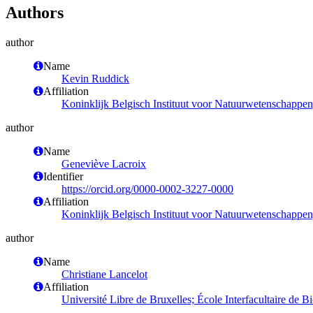
Authors
author
Name
Kevin Ruddick
Affiliation
Koninklijk Belgisch Instituut voor Natuurwetenschappen
author
Name
Geneviève Lacroix
Identifier
https://orcid.org/0000-0002-3227-0000
Affiliation
Koninklijk Belgisch Instituut voor Natuurwetenschappen
author
Name
Christiane Lancelot
Affiliation
Université Libre de Bruxelles; École Interfacultaire de 