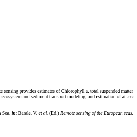
 sensing provides estimates of Chlorophyll a, total suspended matter
t, ecosystem and sediment transport modeling, and estimation of air-sea
h Sea,
in
: Barale, V.
et al.
(Ed.)
Remote sensing of the European seas.