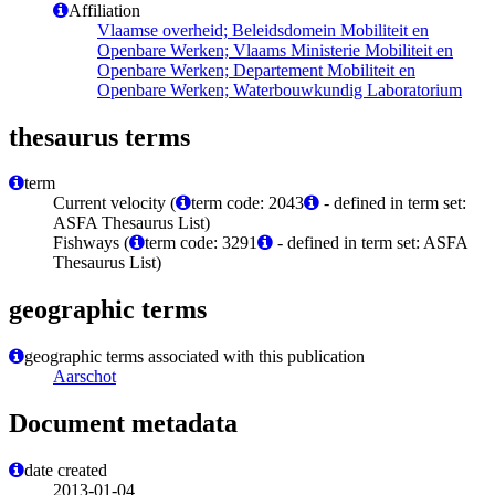
Affiliation
Vlaamse overheid; Beleidsdomein Mobiliteit en
Openbare Werken; Vlaams Ministerie Mobiliteit en
Openbare Werken; Departement Mobiliteit en
Openbare Werken; Waterbouwkundig Laboratorium
thesaurus terms
term
Current velocity (
term code: 2043
- defined in term set:
ASFA Thesaurus List)
Fishways (
term code: 3291
- defined in term set: ASFA
Thesaurus List)
geographic terms
geographic terms associated with this publication
Aarschot
Document metadata
date created
2013-01-04