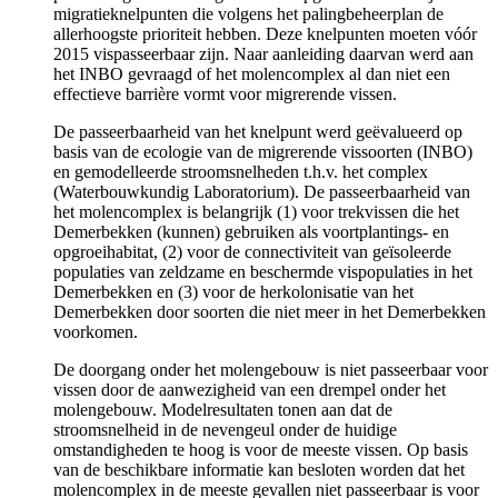
migratieknelpunten die volgens het palingbeheerplan de
allerhoogste prioriteit hebben. Deze knelpunten moeten vóór
2015 vispasseerbaar zijn. Naar aanleiding daarvan werd aan
het INBO gevraagd of het molencomplex al dan niet een
effectieve barrière vormt voor migrerende vissen.
De passeerbaarheid van het knelpunt werd geëvalueerd op
basis van de ecologie van de migrerende vissoorten (INBO)
en gemodelleerde stroomsnelheden t.h.v. het complex
(Waterbouwkundig Laboratorium). De passeerbaarheid van
het molencomplex is belangrijk (1) voor trekvissen die het
Demerbekken (kunnen) gebruiken als voortplantings- en
opgroeihabitat, (2) voor de connectiviteit van geïsoleerde
populaties van zeldzame en beschermde vispopulaties in het
Demerbekken en (3) voor de herkolonisatie van het
Demerbekken door soorten die niet meer in het Demerbekken
voorkomen.
De doorgang onder het molengebouw is niet passeerbaar voor
vissen door de aanwezigheid van een drempel onder het
molengebouw. Modelresultaten tonen aan dat de
stroomsnelheid in de nevengeul onder de huidige
omstandigheden te hoog is voor de meeste vissen. Op basis
van de beschikbare informatie kan besloten worden dat het
molencomplex in de meeste gevallen niet passeerbaar is voor