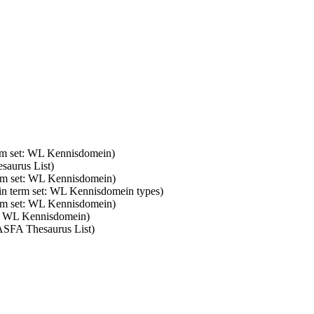
erm set: WL Kennisdomein)
saurus List)
erm set: WL Kennisdomein)
 in term set: WL Kennisdomein types)
erm set: WL Kennisdomein)
et: WL Kennisdomein)
 ASFA Thesaurus List)