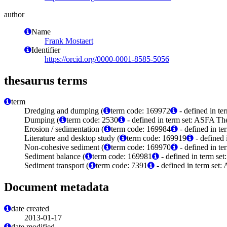
author
Name
Frank Mostaert
Identifier
https://orcid.org/0000-0001-8585-5056
thesaurus terms
term
Dredging and dumping (
term code: 169972
- defined in t
Dumping (
term code: 2530
- defined in term set: ASFA The
Erosion / sedimentation (
term code: 169984
- defined in t
Literature and desktop study (
term code: 169919
- defined
Non-cohesive sediment (
term code: 169970
- defined in t
Sediment balance (
term code: 169981
- defined in term s
Sediment transport (
term code: 7391
- defined in term set:
Document metadata
date created
2013-01-17
date modified