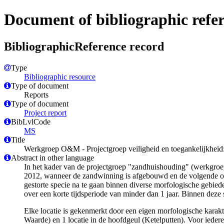
Document of bibliographic refe
BibliographicReference record
Type
Bibliographic resource
Type of document
Reports
Type of document
Project report
BibLvlCode
MS
Title
Werkgroep O&M - Projectgroep veiligheid en toegankelijkheid: 
Abstract in other language
In het kader van de projectgroep "zandhuishouding" (werkgroe
2012, wanneer de zandwinning is afgebouwd en de volgende on
gestorte specie na te gaan binnen diverse morfologische gebie
over een korte tijdsperiode van minder dan 1 jaar. Binnen deze
Elke locatie is gekenmerkt door een eigen morfologische karakt
Waarde) en 1 locatie in de hoofdgeul (Ketelputten). Voor iedere 