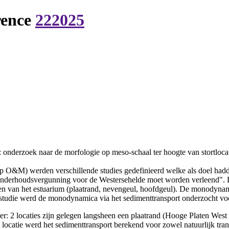
rence
222025
onderzoek naar de morfologie op meso-schaal ter hoogte van stortloca
p O&M) werden verschillende studies gedefinieerd welke als doel hadd
derhoudsvergunning voor de Westersehelde moet worden verleend". Di
den van het estuarium (plaatrand, nevengeul, hoofdgeul). De monodyna
 studie werd de monodynamica via het sedimenttransport onderzocht voo
er: 2 locaties zijn gelegen langsheen een plaatrand (Hooge Platen West
locatie werd het sedimenttransport berekend voor zowel natuurlijk transp