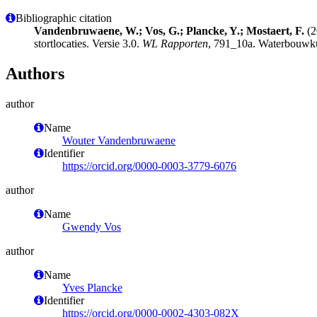
Bibliographic citation
Vandenbruwaene, W.; Vos, G.; Plancke, Y.; Mostaert, F.
(2
stortlocaties. Versie 3.0.
WL Rapporten
, 791_10a. Waterbouwkun
Authors
author
Name
Wouter Vandenbruwaene
Identifier
https://orcid.org/0000-0003-3779-6076
author
Name
Gwendy Vos
author
Name
Yves Plancke
Identifier
https://orcid.org/0000-0002-4303-082X