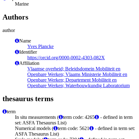
Marine
Authors
author
Name
Yves Plancke
Identifier
https://orcid.org/0000-0002-4303-082X
Affiliation
Vlaamse overheid; Beleidsdomein Mobiliteit en
Openbare Werken; Vlaams Ministerie Mobiliteit en
Openbare Werken; Departement Mobiliteit en
Openbare Werken; Waterbouwkundig Laboratorium
thesaurus terms
term
In situ measurements (
term code: 4265
- defined in term
set: ASFA Thesaurus List)
Numerical models (
term code: 5621
- defined in term set:
ASFA Thesaurus List)