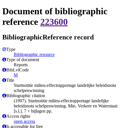
Document of bibliographic
reference
223600
BibliographicReference record
Type
Bibliographic resource
Type of document
Reports
BibLvlCode
M
Title
Startnotitie milieu-effectrapportage landelijke beleidsnota
schelpenwinning
Bibliographic citation
(1997). Startnotitie milieu-effectrapportage landelijke
beleidsnota schelpenwinning. Min. Verkeer en Waterstaat:
[s.l.]. 7 + bijlagen pp.
Access rights
open access
Is accessible for free