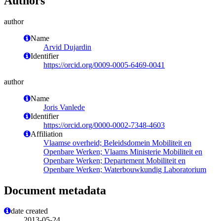
Authors
author
Name
Arvid Dujardin
Identifier
https://orcid.org/0009-0005-6469-0041
author
Name
Joris Vanlede
Identifier
https://orcid.org/0000-0002-7348-4603
Affiliation
Vlaamse overheid; Beleidsdomein Mobiliteit en
Openbare Werken; Vlaams Ministerie Mobiliteit en
Openbare Werken; Departement Mobiliteit en
Openbare Werken; Waterbouwkundig Laboratorium
Document metadata
date created
2013-05-24