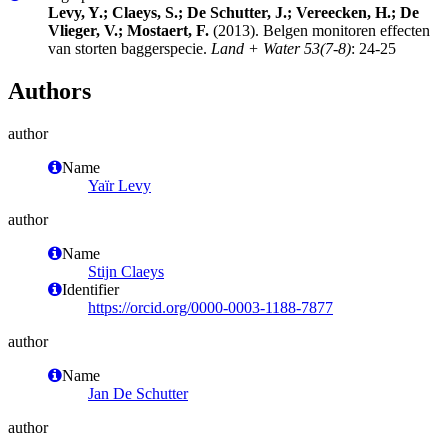
Levy, Y.; Claeys, S.; De Schutter, J.; Vereecken, H.; De
Vlieger, V.; Mostaert, F.
(2013). Belgen monitoren effecten
van storten baggerspecie.
Land + Water 53(7-8)
: 24-25
Authors
author
Name
Yaïr Levy
author
Name
Stijn Claeys
Identifier
https://orcid.org/0000-0003-1188-7877
author
Name
Jan De Schutter
author