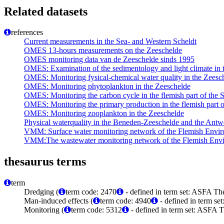
Related datasets
references
Current measurements in the Sea- and Western Scheldt
OMES 13-hours measurements on the Zeeschelde
OMES monitoring data van de Zeeschelde sinds 1995
OMES: Examination of the sedimentology and light climate in th
OMES: Monitoring fysical-chemical water quality in the Zeesc
OMES: Monitoring phytoplankton in the Zeeschelde
OMES: Monitoring the carbon cycle in the flemish part of the S
OMES: Monitoring the primary production in the flemish part of
OMES: Monitoring zooplankton in the Zeeschelde
Physical waterquality in the Beneden-Zeeschelde and the Antw
VMM: Surface water monitoring network of the Flemish Envi
VMM:The wastewater monitoring network of the Flemish Env
thesaurus terms
term
Dredging (
term code: 2470
- defined in term set: ASFA The
Man-induced effects (
term code: 4940
- defined in term se
Monitoring (
term code: 5312
- defined in term set: ASFA T