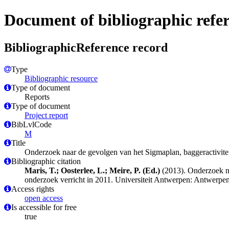
Document of bibliographic refe
BibliographicReference record
Type
Bibliographic resource
Type of document
Reports
Type of document
Project report
BibLvlCode
M
Title
Onderzoek naar de gevolgen van het Sigmaplan, baggeractivitei
Bibliographic citation
Maris, T.; Oosterlee, L.; Meire, P. (Ed.)
(2013). Onderzoek na
onderzoek verricht in 2011. Universiteit Antwerpen: Antwerpen
Access rights
open access
Is accessible for free
true