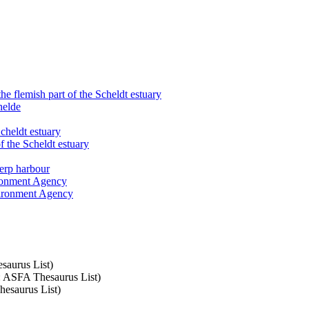
e flemish part of the Scheldt estuary
helde
cheldt estuary
 the Scheldt estuary
erp harbour
ronment Agency
ironment Agency
saurus List)
t: ASFA Thesaurus List)
hesaurus List)