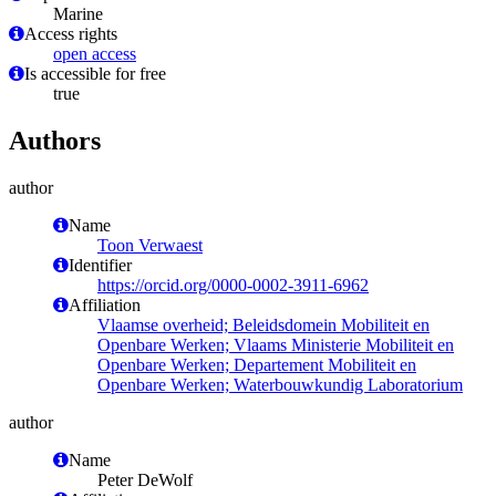
Marine
Access rights
open access
Is accessible for free
true
Authors
author
Name
Toon Verwaest
Identifier
https://orcid.org/0000-0002-3911-6962
Affiliation
Vlaamse overheid; Beleidsdomein Mobiliteit en
Openbare Werken; Vlaams Ministerie Mobiliteit en
Openbare Werken; Departement Mobiliteit en
Openbare Werken; Waterbouwkundig Laboratorium
author
Name
Peter DeWolf