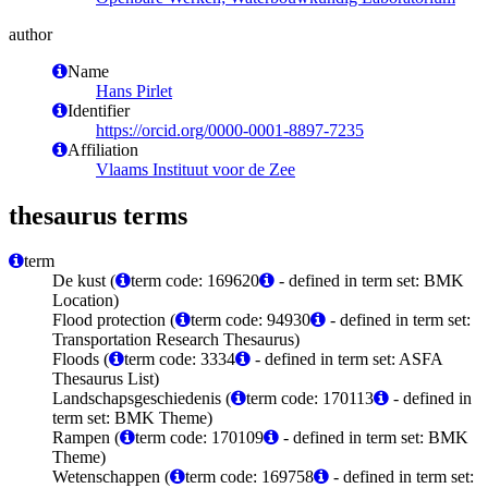
author
Name
Hans Pirlet
Identifier
https://orcid.org/0000-0001-8897-7235
Affiliation
Vlaams Instituut voor de Zee
thesaurus terms
term
De kust (
term code: 169620
- defined in term set: BMK
Location)
Flood protection (
term code: 94930
- defined in term set:
Transportation Research Thesaurus)
Floods (
term code: 3334
- defined in term set: ASFA
Thesaurus List)
Landschapsgeschiedenis (
term code: 170113
- defined in
term set: BMK Theme)
Rampen (
term code: 170109
- defined in term set: BMK
Theme)
Wetenschappen (
term code: 169758
- defined in term set: