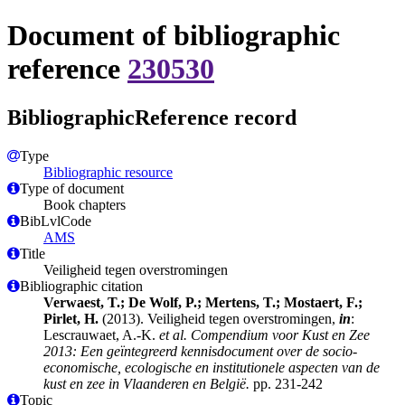
Document of bibliographic
reference
230530
BibliographicReference record
Type
Bibliographic resource
Type of document
Book chapters
BibLvlCode
AMS
Title
Veiligheid tegen overstromingen
Bibliographic citation
Verwaest, T.; De Wolf, P.; Mertens, T.; Mostaert, F.;
Pirlet, H.
(2013). Veiligheid tegen overstromingen,
in
:
Lescrauwaet, A.-K.
et al.
Compendium voor Kust en Zee
2013: Een geïntegreerd kennisdocument over de socio-
economische, ecologische en institutionele aspecten van de
kust en zee in Vlaanderen en België.
pp. 231-242
Topic