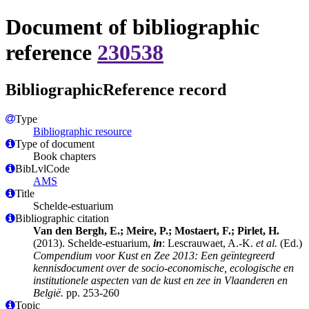
Document of bibliographic
reference
230538
BibliographicReference record
Type
Bibliographic resource
Type of document
Book chapters
BibLvlCode
AMS
Title
Schelde-estuarium
Bibliographic citation
Van den Bergh, E.; Meire, P.; Mostaert, F.; Pirlet, H.
(2013). Schelde-estuarium,
in
: Lescrauwaet, A.-K.
et al.
(Ed.)
Compendium voor Kust en Zee 2013: Een geïntegreerd
kennisdocument over de socio-economische, ecologische en
institutionele aspecten van de kust en zee in Vlaanderen en
België.
pp. 253-260
Topic