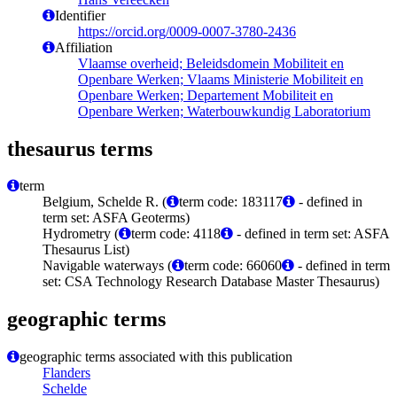
Identifier
https://orcid.org/0009-0007-3780-2436
Affiliation
Vlaamse overheid; Beleidsdomein Mobiliteit en
Openbare Werken; Vlaams Ministerie Mobiliteit en
Openbare Werken; Departement Mobiliteit en
Openbare Werken; Waterbouwkundig Laboratorium
thesaurus terms
term
Belgium, Schelde R. (
term code: 183117
- defined in
term set: ASFA Geoterms)
Hydrometry (
term code: 4118
- defined in term set: ASFA
Thesaurus List)
Navigable waterways (
term code: 66060
- defined in term
set: CSA Technology Research Database Master Thesaurus)
geographic terms
geographic terms associated with this publication
Flanders
Schelde