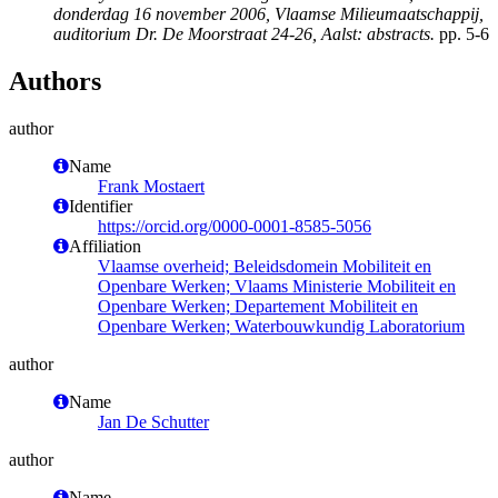
donderdag 16 november 2006, Vlaamse Milieumaatschappij,
auditorium Dr. De Moorstraat 24-26, Aalst: abstracts.
pp. 5-6
Authors
author
Name
Frank Mostaert
Identifier
https://orcid.org/0000-0001-8585-5056
Affiliation
Vlaamse overheid; Beleidsdomein Mobiliteit en
Openbare Werken; Vlaams Ministerie Mobiliteit en
Openbare Werken; Departement Mobiliteit en
Openbare Werken; Waterbouwkundig Laboratorium
author
Name
Jan De Schutter
author
Name