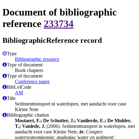
Document of bibliographic
reference
233734
BibliographicReference record
Type
Bibliographic resource
Type of document
Book chapters
Type of document
Conference paper
BibLvlCode
AM
Title
Sedimenttransport in waterlopen, met aandacht voor case
Kleine Nete
Bibliographic citation
Mostaert, F.; De Schutter, J.; Vanlierde, E.; De Mulder,
T.; Vanlede, J.
(2006). Sedimenttransport in waterlopen, met
aandacht voor case Kleine Nete,
in
:
Congres
watersysteemkennis: studiedag 'water en sediment',