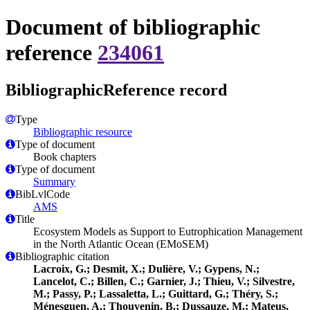
Document of bibliographic
reference
234061
BibliographicReference record
Type
Bibliographic resource
Type of document
Book chapters
Type of document
Summary
BibLvlCode
AMS
Title
Ecosystem Models as Support to Eutrophication Management
in the North Atlantic Ocean (EMoSEM)
Bibliographic citation
Lacroix, G.; Desmit, X.; Dulière, V.; Gypens, N.;
Lancelot, C.; Billen, C.; Garnier, J.; Thieu, V.; Silvestre,
M.; Passy, P.; Lassaletta, L.; Guittard, G.; Théry, S.;
Ménesguen, A.; Thouvenin, B.; Dussauze, M.; Mateus,