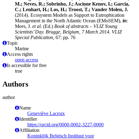
M.; Neves, R.; Sobrinho, J.; Ascione Kenov, I.; Garcia,
C.; Lenhart, H.; Los, H.; Troost, T.; Vander Molen, J.
(2014). Ecosystem Models as Support to Eutrophication
Management in the North Atlantic Ocean (EMoSEM),
in
:
Mees, J.
et al.
(Ed.)
Book of abstracts – VLIZ Young
Scientists’ Day. Brugge, Belgium, 7 March 2014. VLIZ
Special Publication,
67: pp. 76
Topic
Marine
Access rights
open access
Is accessible for free
true
Authors
author
Name
Geneviève Lacroix
Identifier
https://orcid.org/0000-0002-3227-0000
Affiliation
Koninklijk Belgisch Instituut voor