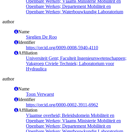
Openbare Werken; Vlaams Ministerie Mobiliteit en
Openbare Werken; Departement Mobiliteit en
Openbare Werken; Waterbouwkundig Laboratorium
author
Name
Sieglien De Roo
Identifier
https://orcid.org/0009-0008-5940-4110
Affiliation
Universiteit Gent; Faculteit Ingenieurswetenschappen;
Vakgroep Civiele Techniek; Laboratorium voor
Hydraulica
author
Name
Toon Verwaest
Identifier
https://orcid.org/0000-0002-3911-6962
Affiliation
Vlaamse overheid; Beleidsdomein Mobiliteit en
Openbare Werken; Vlaams Ministerie Mobiliteit en
Openbare Werken; Departement Mobiliteit en
Openbare Werken; Waterbouwkundig Laboratorium