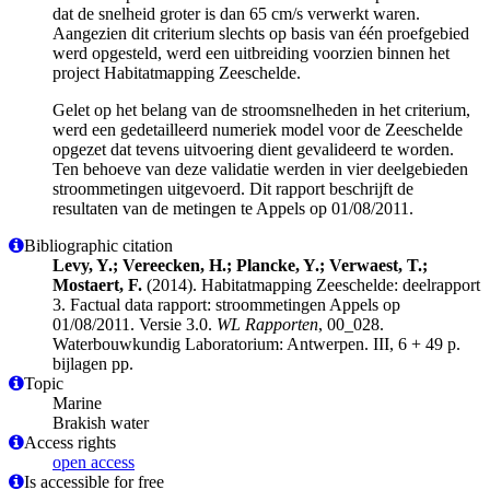
dat de snelheid groter is dan 65 cm/s verwerkt waren.
Aangezien dit criterium slechts op basis van één proefgebied
werd opgesteld, werd een uitbreiding voorzien binnen het
project Habitatmapping Zeeschelde.
Gelet op het belang van de stroomsnelheden in het criterium,
werd een gedetailleerd numeriek model voor de Zeeschelde
opgezet dat tevens uitvoering dient gevalideerd te worden.
Ten behoeve van deze validatie werden in vier deelgebieden
stroommetingen uitgevoerd. Dit rapport beschrijft de
resultaten van de metingen te Appels op 01/08/2011.
Bibliographic citation
Levy, Y.; Vereecken, H.; Plancke, Y.; Verwaest, T.;
Mostaert, F.
(2014). Habitatmapping Zeeschelde: deelrapport
3. Factual data rapport: stroommetingen Appels op
01/08/2011. Versie 3.0.
WL Rapporten
, 00_028.
Waterbouwkundig Laboratorium: Antwerpen. III, 6 + 49 p.
bijlagen pp.
Topic
Marine
Brakish water
Access rights
open access
Is accessible for free