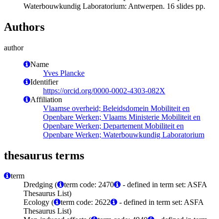
Waterbouwkundig Laboratorium: Antwerpen. 16 slides pp.
Authors
author
Name
Yves Plancke
Identifier
https://orcid.org/0000-0002-4303-082X
Affiliation
Vlaamse overheid; Beleidsdomein Mobiliteit en
Openbare Werken; Vlaams Ministerie Mobiliteit en
Openbare Werken; Departement Mobiliteit en
Openbare Werken; Waterbouwkundig Laboratorium
thesaurus terms
term
Dredging (
term code: 2470
- defined in term set: ASFA
Thesaurus List)
Ecology (
term code: 2622
- defined in term set: ASFA
Thesaurus List)