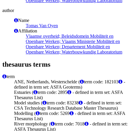
Openbare Werken; Waterbouwkundig Laboratorium
author
Name
Tomas Van Oyen
Affiliation
Vlaamse overheid; Beleidsdomein Mobiliteit en
Openbare Werken; Vlaams Ministerie Mobiliteit en
Openbare Werken; Departement Mobiliteit en
Openbare Werken; Waterbouwkundig Laboratorium
thesaurus terms
term
ANE, Netherlands, Westerschelde (
term code: 182103
-
defined in term set: ASFA Geoterms)
Estuaries (
term code: 2895
- defined in term set: ASFA
Thesaurus List)
Model studies (
term code: 83238
- defined in term set:
CSA Technology Research Database Master Thesaurus)
Modelling (
term code: 5269
- defined in term set: ASFA
Thesaurus List)
River morphology (
term code: 7018
- defined in term set:
ASFA Thesaurus List)