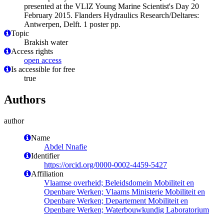
presented at the VLIZ Young Marine Scientist's Day 20
February 2015. Flanders Hydraulics Research/Deltares:
Antwerpen, Delft. 1 poster pp.
Topic
Brakish water
Access rights
open access
Is accessible for free
true
Authors
author
Name
Abdel Nnafie
Identifier
https://orcid.org/0000-0002-4459-5427
Affiliation
Vlaamse overheid; Beleidsdomein Mobiliteit en
Openbare Werken; Vlaams Ministerie Mobiliteit en
Openbare Werken; Departement Mobiliteit en
Openbare Werken; Waterbouwkundig Laboratorium