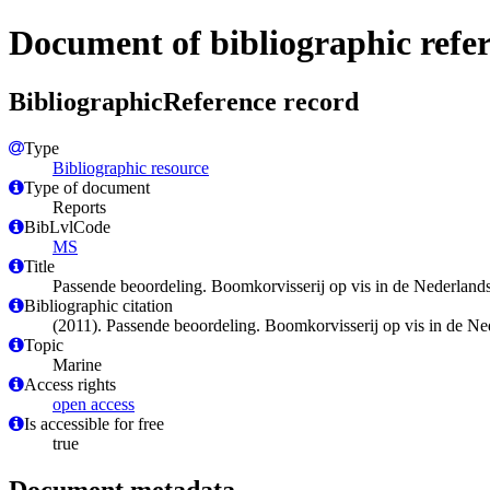
Document of bibliographic refe
BibliographicReference record
Type
Bibliographic resource
Type of document
Reports
BibLvlCode
MS
Title
Passende beoordeling. Boomkorvisserij op vis in de Nederland
Bibliographic citation
(2011). Passende beoordeling. Boomkorvisserij op vis in de Ne
Topic
Marine
Access rights
open access
Is accessible for free
true
Document metadata