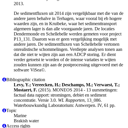
2013.
De sedimentfluxen uit 2014 zijn vergelijkbaar met die van de
andere jaren behalve in Terhagen, waar vooral bij eb hogere
waarden zijn, en in Kruibeke, waar het sedimenttransport
algemeen lager is dan alle voorgaande jaren. De locaties
Dendermonde en Schellebelle werden gemeten voor project
P13_131. Daarom was er geen vergelijking mogelijk met
andere jaren. De sedimentfluxen van Schellebelle vertonen
onrealistische schommelingen. Verdiepte analysen tonen aan
dat die niet te wijten zijn aan een ADCP storing. Er dient
verder getoetst te worden of de intense variaties te wijten
zouden kunnen zijn aan de postprocessing uitgevoerd met de
software ViSea©.
Bibliographic citation
Levy, Y.; Vereecken, H.; Deschamps, M.; Verwaest, T.;
Mostaert, F.
(2015). MONEOS 2014 - 13 uursmetingen:
factual data rapport: stromingen, debiet en sediment
concentratie. Versie 3.0.
WL Rapporten
, 13_086.
Waterbouwkundig Laboratorium: Antwerpen. IV, 61 pp.
Topic
Marine
Brakish water
Access rights