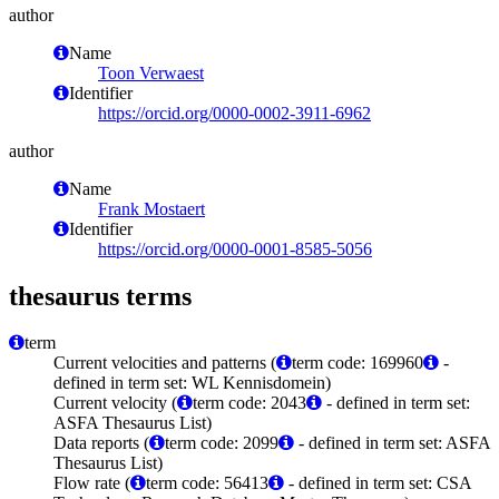
author
Name
Toon Verwaest
Identifier
https://orcid.org/0000-0002-3911-6962
author
Name
Frank Mostaert
Identifier
https://orcid.org/0000-0001-8585-5056
thesaurus terms
term
Current velocities and patterns (
term code: 169960
-
defined in term set: WL Kennisdomein)
Current velocity (
term code: 2043
- defined in term set:
ASFA Thesaurus List)
Data reports (
term code: 2099
- defined in term set: ASFA
Thesaurus List)
Flow rate (
term code: 56413
- defined in term set: CSA