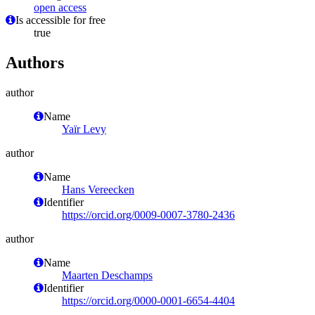
open access
Is accessible for free
true
Authors
author
Name
Yaïr Levy
author
Name
Hans Vereecken
Identifier
https://orcid.org/0009-0007-3780-2436
author
Name
Maarten Deschamps
Identifier
https://orcid.org/0000-0001-6654-4404