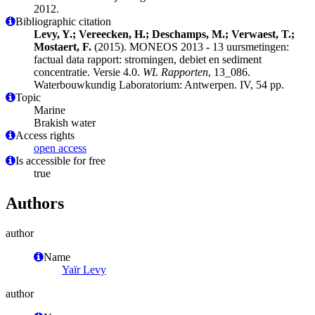
2012.
Bibliographic citation
Levy, Y.; Vereecken, H.; Deschamps, M.; Verwaest, T.;
Mostaert, F.
(2015). MONEOS 2013 - 13 uursmetingen:
factual data rapport: stromingen, debiet en sediment
concentratie. Versie 4.0.
WL Rapporten
, 13_086.
Waterbouwkundig Laboratorium: Antwerpen. IV, 54 pp.
Topic
Marine
Brakish water
Access rights
open access
Is accessible for free
true
Authors
author
Name
Yaïr Levy
author