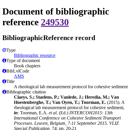
Document of bibliographic
reference
249530
BibliographicReference record
Type
Bibliographic resource
Type of document
Book chapters
BibLvlCode
AMS
Title
A rheological lab measurement protocol for cohesive sediment
Bibliographic citation
Claeys, S.; Staelens, P.; Vanlede, J.; Heredia, M.; Van
Hoestenberghe, T.; Van Oyen, T.; Toorman, E.
(2015). A
rheological lab measurement protocol for cohesive sediment,
in
: Toorman, E.A.
et al.
(Ed.)
INTERCOH2015: 13th
International Conference on Cohesive Sediment Transport
Processes. Leuven, Belgium, 7-11 September 2015. VLIZ
Special Publication,
74: pp. 20-21