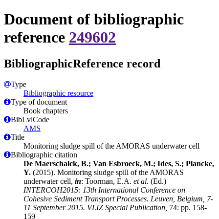
Document of bibliographic
reference
249602
BibliographicReference record
Type
Bibliographic resource
Type of document
Book chapters
BibLvlCode
AMS
Title
Monitoring sludge spill of the AMORAS underwater cell
Bibliographic citation
De Maerschalck, B.; Van Esbroeck, M.; Ides, S.; Plancke,
Y.
(2015). Monitoring sludge spill of the AMORAS
underwater cell,
in
: Toorman, E.A.
et al.
(Ed.)
INTERCOH2015: 13th International Conference on
Cohesive Sediment Transport Processes. Leuven, Belgium, 7-
11 September 2015. VLIZ Special Publication,
74: pp. 158-
159