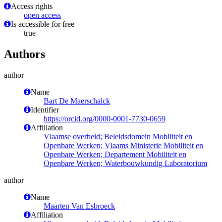
Access rights
open access
Is accessible for free
true
Authors
author
Name
Bart De Maerschalck
Identifier
https://orcid.org/0000-0001-7730-0659
Affiliation
Vlaamse overheid; Beleidsdomein Mobiliteit en
Openbare Werken; Vlaams Ministerie Mobiliteit en
Openbare Werken; Departement Mobiliteit en
Openbare Werken; Waterbouwkundig Laboratorium
author
Name
Maarten Van Esbroeck
Affiliation