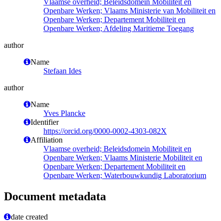
Vlaamse overheid; Beleidsdomein Mobiliteit en
Openbare Werken; Vlaams Ministerie van Mobiliteit en
Openbare Werken; Departement Mobiliteit en
Openbare Werken; Afdeling Maritieme Toegang
author
Name
Stefaan Ides
author
Name
Yves Plancke
Identifier
https://orcid.org/0000-0002-4303-082X
Affiliation
Vlaamse overheid; Beleidsdomein Mobiliteit en
Openbare Werken; Vlaams Ministerie Mobiliteit en
Openbare Werken; Departement Mobiliteit en
Openbare Werken; Waterbouwkundig Laboratorium
Document metadata
date created