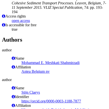
Cohesive Sediment Transport Processes. Leuven, Belgium, 7-
11 September 2015. VLIZ Special Publication,
74: pp. 193-
194
Access rights
open access
Is accessible for free
true
Authors
author
Name
Mohammad E. Meshkati Shahmirzadi
Affiliation
Antea Belgium nv
author
Name
Stijn Claeys
Identifier
https://orcid.org/0000-0003-1188-7877
Affiliation