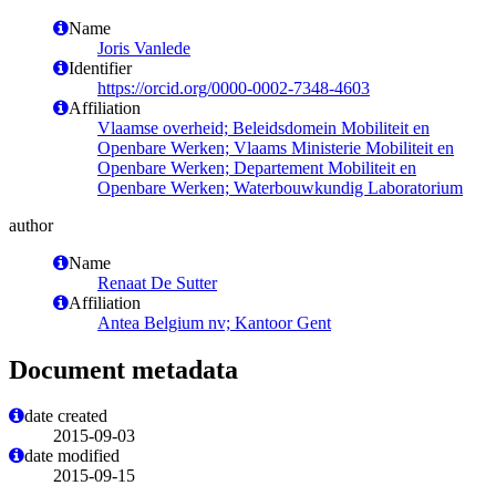
Name
Joris Vanlede
Identifier
https://orcid.org/0000-0002-7348-4603
Affiliation
Vlaamse overheid; Beleidsdomein Mobiliteit en
Openbare Werken; Vlaams Ministerie Mobiliteit en
Openbare Werken; Departement Mobiliteit en
Openbare Werken; Waterbouwkundig Laboratorium
author
Name
Renaat De Sutter
Affiliation
Antea Belgium nv; Kantoor Gent
Document metadata
date created
2015-09-03
date modified
2015-09-15