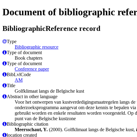
Document of bibliographic refe
BibliographicReference record
Type
Bibliographic resource
Type of document
Book chapters
Type of document
Conference paper
BibLvlCode
AM
Title
Golfklimaat langs de Belgische kust
Abstract in other language
Voor het ontwerpen van kustverdedigingsmaatregelen langs de v
onderzoeksprogramma aangevat om deze kennis te bepalen via 
gebruikt worden en enkele resultaten worden voorgesteld. Op de
punt van de Belgische kustzone
Bibliographic citation
Meersschaut, Y.
(2000). Golfklimaat langs de Belgische kust,
location created