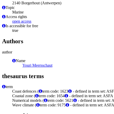
2140 Borgerhout (Antwerpen)
Topic
Marine
Access rights
open access
Is accessible for free
true
Authors
author
Name
Youri Meersschaut
thesaurus terms
term
Coast defences (
term code: 1623
- defined in term set: AS
Coastal zone (
term code: 1654
- defined in term set: ASFA
Numerical models (
term code: 5621
- defined in term set:
Wave climate (
term code: 9175
- defined in term set: ASFA